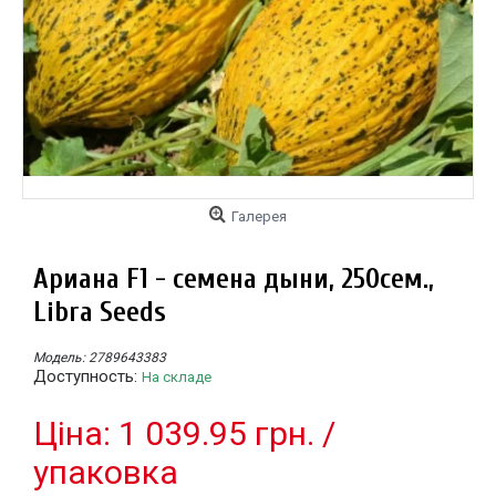
Галерея
Ариана F1 - семена дыни, 250сем.,
Libra Seeds
Модель:
2789643383
Доступность:
На складе
Цiна: 1 039.95 грн. /
упаковка