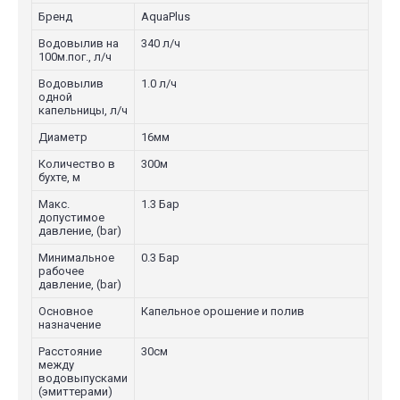
Бренд
AquaPlus
Водовылив на
340 л/ч
100м.пог., л/ч
Водовылив
1.0 л/ч
одной
капельницы, л/ч
Диаметр
16мм
Количество в
300м
бухте, м
Макс.
1.3 Бар
допустимое
давление, (bar)
Минимальное
0.3 Бар
рабочее
давление, (bar)
Основное
Капельное орошение и полив
назначение
Расстояние
30см
между
водовыпусками
(эмиттерами)