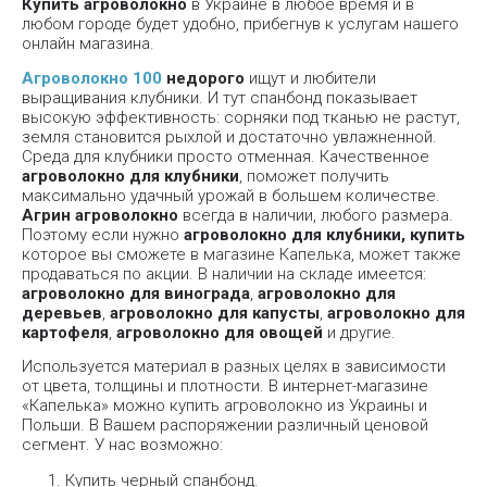
Купить агроволокно
в Украине в любое время и в
любом городе будет удобно, прибегнув к услугам нашего
онлайн магазина.
Агроволокно 100
недорого
ищут и любители
выращивания клубники. И тут спанбонд показывает
высокую эффективность: сорняки под тканью не растут,
земля становится рыхлой и достаточно увлажненной.
Среда для клубники просто отменная. Качественное
агроволокно для клубники
, поможет получить
максимально удачный урожай в большем количестве.
Агрин агроволокно
всегда в наличии, любого размера.
Поэтому если нужно
агроволокно для клубники, купить
которое вы сможете в магазине Капелька, может также
продаваться по акции. В наличии на складе имеется:
агроволокно для винограда
,
агроволокно для
деревьев
,
агроволокно для капусты
,
агроволокно для
картофеля
,
агроволокно для овощей
и другие.
Используется материал в разных целях в зависимости
от цвета, толщины и плотности. В интернет-магазине
«Капелька» можно купить агроволокно из Украины и
Польши. В Вашем распоряжении различный ценовой
сегмент. У нас возможно:
Купить черный спанбонд.