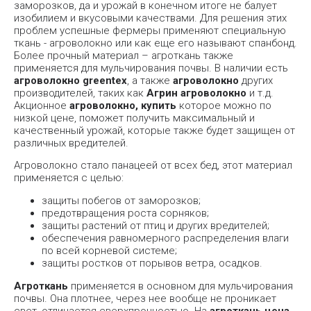
заморозков, да и урожай в конечном итоге не балует
изобилием и вкусовыми качествами. Для решения этих
проблем успешные фермеры применяют специальную
ткань - агроволокно или как еще его называют спанбонд.
Более прочный материал – агроткань также
применяется для мульчирования почвы. В наличии есть
агроволокно greentex
, а также
агроволокно
других
производителей, таких как
Агрин агроволокно
и т.д.
Акционное
агроволокно, купить
которое можно по
низкой цене, поможет получить максимальный и
качественный урожай, которые также будет защищен от
различных вредителей.
Агроволокно стало панацеей от всех бед, этот материал
применяется с целью:
защиты побегов от заморозков;
предотвращения роста сорняков;
защиты растений от птиц и других вредителей;
обеспечения равномерного распределения влаги
по всей корневой системе;
защиты ростков от порывов ветра, осадков.
Агроткань
применяется в основном для мульчирования
почвы. Она плотнее, через нее вообще не проникает
свет, отличается сверхпрочностью. На
агроткань цена