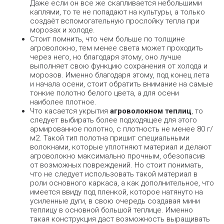
Даже если он все же скапливается небольшими
каплями, то те не попадают на культуры, а только
создаёт вспомогательную прослойку тепла при
морозах и холоде.
Стоит помнить, что чем больше по толщине
агроволокно, тем менее света может проходить
через него, но благодаря этому, оно лучше
выполняет свою функцию сохранения от холода и
морозов. Именно благодаря этому, под конец лета
и начала осени, стоит обратить внимание на самые
тонкие полотно белого цвета, а для осени
наиболее плотное.
Что касается укрытия
агроволокном теплиц
, то
следует выбирать более подходящее для этого
армированное полотно, с плотность не менее 80 г/
м2. Такой тип полотна пришит специальными
волокнами, которые уплотняют материал и делают
агроволокно максимально прочным, обезопасив
от возможных повреждений. Но стоит понимать,
что не следует использовать такой материал в
роли основного каркаса, а как дополнительное, что
имеется ввиду под пленкой, которое натянуто на
усиленные дуги, в свою очередь создавая мини
теплицу в основной большой теплице. Именно
такая конструкция даст возможность выращивать