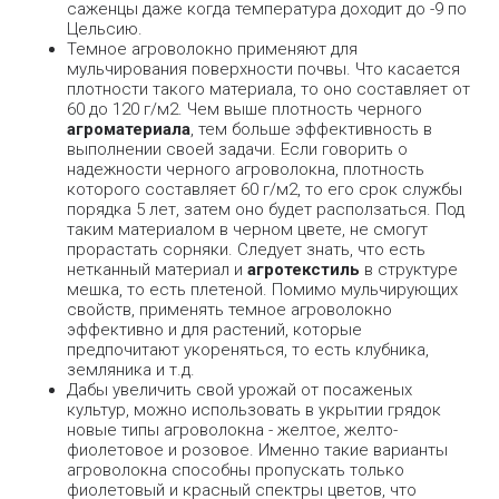
саженцы даже когда температура доходит до -9 по
Цельсию.
Темное агроволокно применяют для
мульчирования поверхности почвы. Что касается
плотности такого материала, то оно составляет от
60 до 120 г/м2. Чем выше плотность черного
агроматериала
, тем больше эффективность в
выполнении своей задачи. Если говорить о
надежности черного агроволокна, плотность
которого составляет 60 г/м2, то его срок службы
порядка 5 лет, затем оно будет расползаться. Под
таким материалом в черном цвете, не смогут
прорастать сорняки. Следует знать, что есть
нетканный материал и
агротекстиль
в структуре
мешка, то есть плетеной. Помимо мульчирующих
свойств, применять темное агроволокно
эффективно и для растений, которые
предпочитают укореняться, то есть клубника,
земляника и т.д.
Дабы увеличить свой урожай от посаженых
культур, можно использовать в укрытии грядок
новые типы агроволокна - желтое, желто-
фиолетовое и розовое. Именно такие варианты
агроволокна способны пропускать только
фиолетовый и красный спектры цветов, что