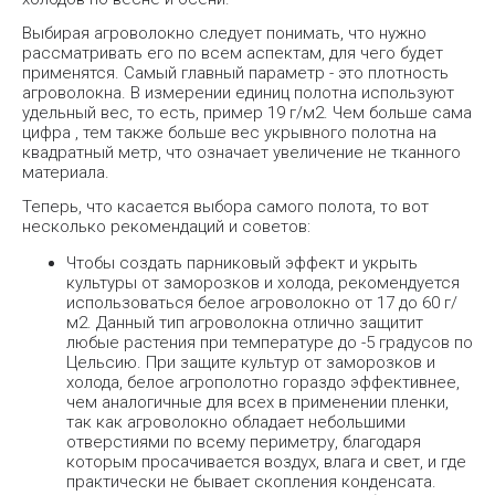
Выбирая агроволокно следует понимать, что нужно
рассматривать его по всем аспектам, для чего будет
применятся. Самый главный параметр - это плотность
агроволокна. В измерении единиц полотна используют
удельный вес, то есть, пример 19 г/м2. Чем больше сама
цифра , тем также больше вес укрывного полотна на
квадратный метр, что означает увеличение не тканного
материала.
Теперь, что касается выбора самого полота, то вот
несколько рекомендаций и советов:
Чтобы создать парниковый эффект и укрыть
культуры от заморозков и холода, рекомендуется
использоваться белое агроволокно от 17
до 60 г/
м2. Данный тип агроволокна отлично защитит
любые растения при температуре до -5 градусов по
Цельсию. При защите культур от заморозков и
холода, белое агрополотно гораздо эффективнее,
чем аналогичные для всех в применении пленки,
так как агроволокно обладает небольшими
отверстиями по всему периметру, благодаря
которым просачивается воздух, влага и свет, и где
практически не бывает скопления конденсата.