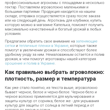
профессиональные агрономы с площадями в несколько
гектар. Поставляем агроволокно маленькими и
большими партиями. Продукция находится на нашем
складе, отправка осуществляется сразу после заказа
или на следующий день. Агроткань для клубники, купить
которую можно в магазине Капелька, поможет получить
максимально качественный и богатый урожай в любых
условиях.
Предлагаем обратить свое внимание на
затеняющие
сетки
и
тепличные пленки в Украине
, которые также
помогут в увеличении урожая и способствуют более
удобному уходу за ним. Немаловажным остается и полив
урожая, в чем помогут агротовары нашей категория
орошение и полив в Украине
.
Как правильно выбрать агроволокно:
плотность, размер и температура
Как уже стало понятно, из текста выше, агроволокно
бывает черное, белое и черно-белое. Черное-бело и
черное волокно применяется для мульчирования и
защиты культур от сорняка, белое же - для укрывания
культур для защиты от солнца в летний период и от
холодов по весне и осени.