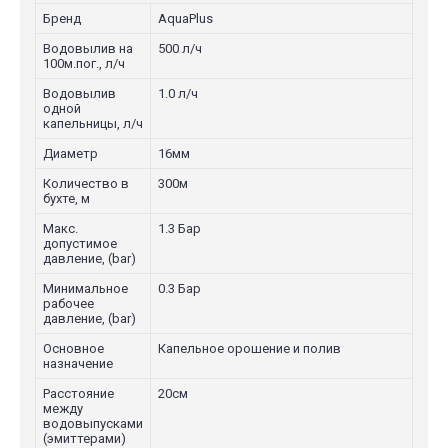
Бренд
AquaPlus
Водовылив на
500 л/ч
100м.пог., л/ч
Водовылив
1.0 л/ч
одной
капельницы, л/ч
Диаметр
16мм
Количество в
300м
бухте, м
Макс.
1.3 Бар
допустимое
давление, (bar)
Минимальное
0.3 Бар
рабочее
давление, (bar)
Основное
Капельное орошение и полив
назначение
Расстояние
20см
между
водовыпусками
(эмиттерами)