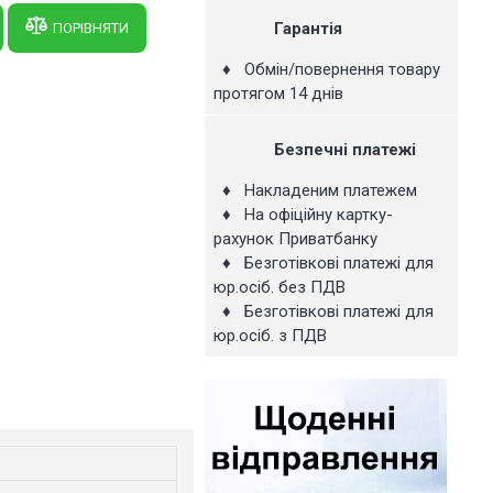
Гарантія
ПОРІВНЯТИ
♦ Обмін/повернення товару
протягом 14 днів
Безпечні платежі
♦ Накладеним платежем
♦ На офіційну картку-
рахунок Приватбанку
♦ Безготівкові платежі для
юр.осіб. без ПДВ
♦ Безготівкові платежі для
юр.осіб. з ПДВ