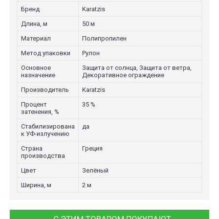
Бренд
Karatzis
Длина, м
50 м
Материал
Полипропилен
Метод упаковки
Рулон
Основное
Защита от солнца, Защита от ветра,
назначение
Декоративное ограждение
Производитель
Karatzis
Процент
35 %
затенения, %
Стабилизирована
да
к УФ-излучению
Страна
Греция
производства
Цвет
Зелёный
Ширина, м
2 м
С ЭТИМ ТОВАРОМ ПОКУПАЮТ