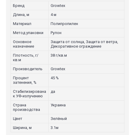
Бренд
Growtex
Длина, м
4 м
Материал
Полипропилен
Метод упаковки
Рулон
Основное
Защита от солнца, Защита от ветра,
назначение
Декоративное ограждение
Плотность, г/
38 г/кв.м
кв.м
Производитель
Growtex
Процент
45 %
затенения, %
Стабилизирована
да
к УФ-излучению
Страна
Украина
производства
Цвет
Зелёный
Ширина, м
3.1м