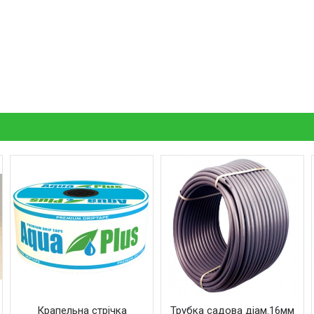
Крапельна стрічка
Трубка садова діам.16мм