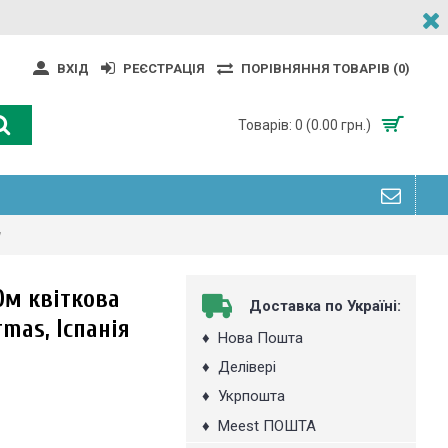
ВХІД
РЕЄСТРАЦІЯ
ПОРІВНЯННЯ ТОВАРІВ (
0
)
Товарів: 0 (0.00 грн.)
00м квіткова
Доставка по Україні:
mas, Іспанія
♦
Нова Пошта
♦
Делівері
♦
Укрпошта
♦
Мeest ПОШТА