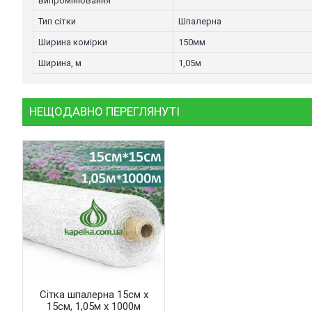
випромінювання
Тип сітки
Шпалерна
Ширина комірки
150мм
Ширина, м
1,05м
НЕЩОДАВНО ПЕРЕГЛЯНУТІ
Сітка шпалерна 15см х
15см, 1,05м х 1000м