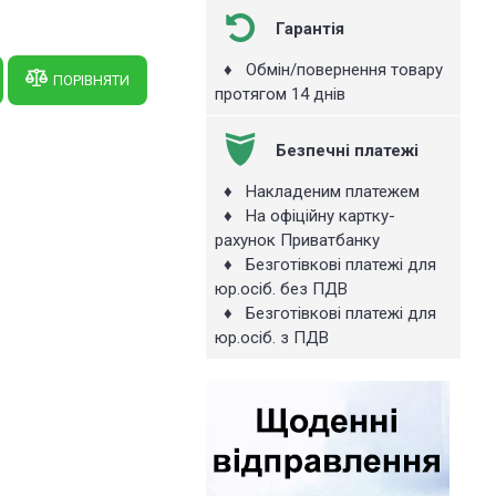
Гарантія
♦ Обмін/повернення товару
ПОРІВНЯТИ
протягом 14 днів
Безпечні платежі
♦ Накладеним платежем
♦ На офіційну картку-
рахунок Приватбанку
♦ Безготівкові платежі для
юр.осіб. без ПДВ
♦ Безготівкові платежі для
юр.осіб. з ПДВ