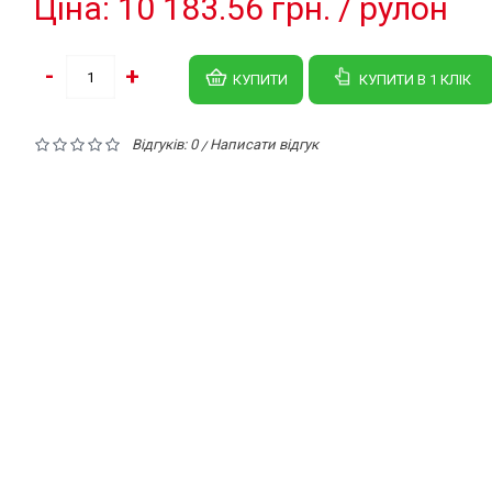
Цiна: 10 183.56 грн. / рулон
-
+
КУПИТИ
КУПИТИ В 1 КЛIК
Відгуків: 0
Написати відгук
/