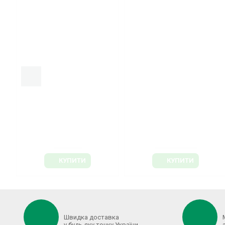
КУПИТИ
З ЦИМ ТОВАРОМ КУПЛЯЮТЬ
Крапельна стрічка
Комплект для зрошення
Aquaplus В РОЗМОТКУ 8mil
саду/виноградника
10/20/30см (КРАТНО 50м)
"САДОК-100"
Щільова
3.99 грн.
1 039.60 грн.