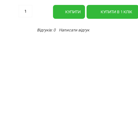
-
+
КУПИТИ
КУПИТИ В 1 КЛIК
Відгуків: 0
Написати відгук
/
АНТІЯ
олокно на основі поліестера, розроблене для використан
 проводиться з первинного якісної сировини, що забезпеч
леру використовують як альтернативу сталевий дріт при с
х, огороджувальних і вітрозахисних конструкціях, створе