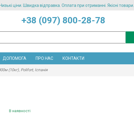
Низькі ціни. Швидка відправка. Оплата при отриманні. Якісні товари.
+38 (097) 800-28-78
ДОПОМОГА
ПРО НАС
КОНТАКТИ
м (10кг), Polifort, Іспанія
Агрошпалера 3,0 мм чорна, 1000м (10кг),
Іспанія
В наявності
Цiна: 4 540.11 грн. / упаковка