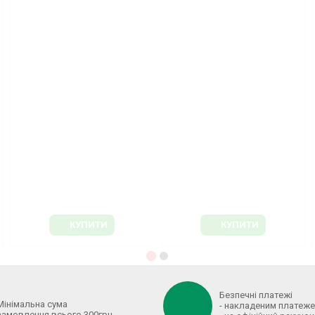
Крапельна стрічка
Трубка садова діам.16мм
AquaPlus 8mil 20см 1л/год
сліпа (без крапельниць).,
300м Щільова
товщ.стінки 1,2мм. Бухта
100м. Україна
861.75 грн.
768.40 грн.