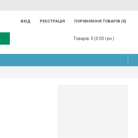
ВХІД
РЕЄСТРАЦІЯ
ПОРІВНЯННЯ ТОВАРІВ (
0
)
Товарів: 0 (0.00 грн.)
 Polifort,
Доставка по Україні:
♦
Нова Пошта
♦
Делівері
♦
Укрпошта
♦
Мeest ПОШТА