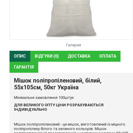
Галерея
ОПИС
ВІДГУКИ (0)
ДОСТАВКА
ОПЛАТА
ГАР
Мішок поліпропіленовий, білий, 55х105см, 
Мінімальне замовлення 100штук
ДЛЯ ВЕЛИКОГО ОПТУ ЦІНИ РОЗРАХУВАЮТЬСЯ ІНДИВІДУАЛЬ
Мішок поліпропіленовий - це мішок, виготовлений із міцного по
розмірах 55х105 см та 50х75 см. Мішок поліпропіленовий розрахова
вивезення будівельного сміття, широко застосовуються для збор
будівельних та ремонтних робіт. Мішки поліпропіленові можуть б