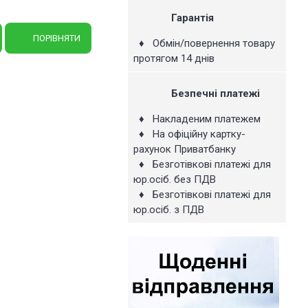
Гарантія
ПОРІВНЯТИ
♦ Обмін/повернення товару
протягом 14 днів
Безпечні платежі
♦ Накладеним платежем
♦ На офіційну картку-
рахунок Приватбанку
♦ Безготівкові платежі для
юр.осіб. без ПДВ
♦ Безготівкові платежі для
юр.осіб. з ПДВ
тавлений у наступних
для збору, зберігання та
ишаються під час та після
ів і т.д.