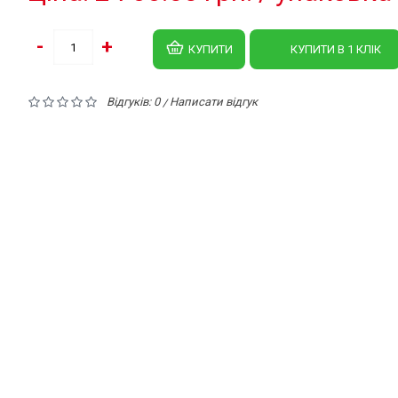
-
+
КУПИТИ
КУПИТИ В 1 КЛIК
Відгуків: 0
Написати відгук
/
АНТІЯ
50кг Україна
НО
ліпропілену білого та зеленого кольорів. Мішок поліпропіленовий предс
ний на вагу 25 кг, 40 кг, 50 кг, 60 кг. Мішки поліпропіленові призначені 
у та вивезення сипких залишків різних будівельних матеріалів, що зал
ути використані в господарських потребах для зберігання різних предмет