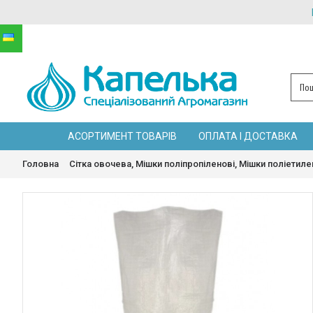
АСОРТИМЕНТ ТОВАРІВ
ОПЛАТА І ДОСТАВКА
Головна
Сітка овочева, Мішки поліпропіленові, Мішки поліетиле