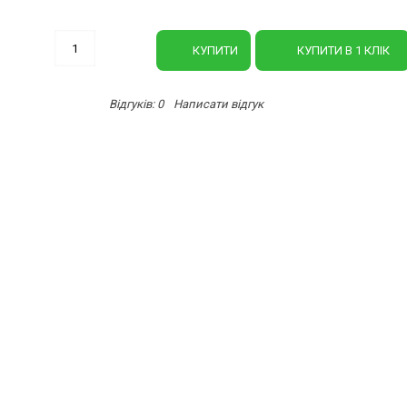
-
+
КУПИТИ
КУПИТИ В 1 КЛIК
Відгуків: 0
Написати відгук
/
АНТІЯ
, 560мм, Berg (49-282)
ні. Профіль губок виконаний у формі S. Насічки на губках забезпечують 
овується для робіт з газовими та водопровідними трубами. Зручний для