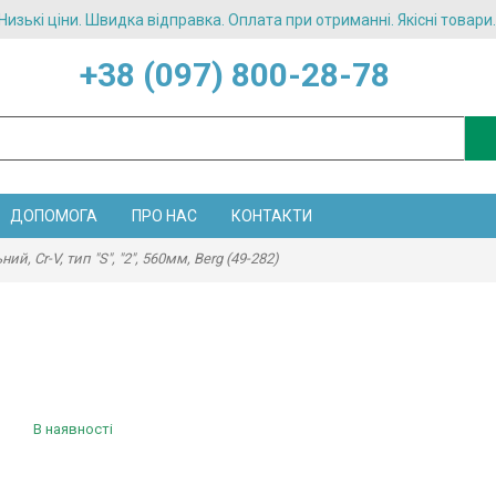
Низькі ціни. Швидка відправка. Оплата при отриманні. Якісні товари.
+38 (097) 800-28-78
ДОПОМОГА
ПРО НАС
КОНТАКТИ
, Cr-V, тип "S", "2", 560мм, Berg (49-282)
Ключ трубний важільний, Cr-V, тип "S",
(49-282)
Модель:
1565082747
В наявності
Цiна: 2 039.00 грн. / шт.