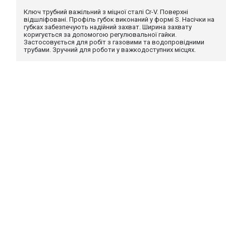
Галерея
ОПИС
ВІДГУКИ (0)
ДОСТАВКА
ОПЛАТА
ГАР
Ключ трубний важільний, Cr-V, тип "S", "2"
Ключ трубний важільний з міцної сталі Cr-V. Поверхні відшліфова
захвату коригується за допомогою регулювальної гайки. Застос
важкодоступних місцях.