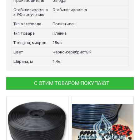
Производитель
Ginegar
Стабилизирована
Стабилизирована
к УФ-излучению
Тип материала
Полиэтилен
Тип товара
Плёнка
Толщина, микрон
25мк
Цвет
Чёрно-серебристый
Ширина, м
1.4м
С ЭТИМ ТОВАРОМ ПОКУПАЮТ