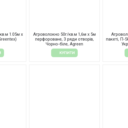
кв.м 1.05м х
Агроволокно 50г/кв.м 1,6м х 5м
Агровол
reentex)
перфороване, 3 ряди отворів,
пакеті, П-5
Чорно-біле, Agreen
Укр
И
КУПИТИ