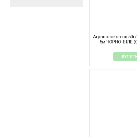
Агроволокно пл.50г/
5м ЧОРНО-БІЛЕ (G
КУПИТ