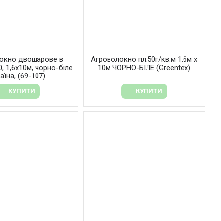
окно двошарове в
Агроволокно пл.50г/кв.м 1.6м х
0, 1,6х10м, чорно-біле
10м ЧОРНО-БІЛЕ (Greentex)
аїна, (69-107)
КУПИТИ
КУПИТИ