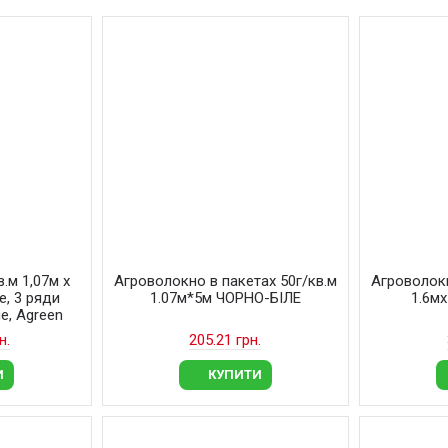
.м 1,07м х
Агроволокно в пакетах 50г/кв.м
Агроволокн
, 3 ряди
1.07м*5м ЧОРНО-БІЛЕ
1.6м
е, Agreen
н.
205.21 грн.
И
КУПИТИ