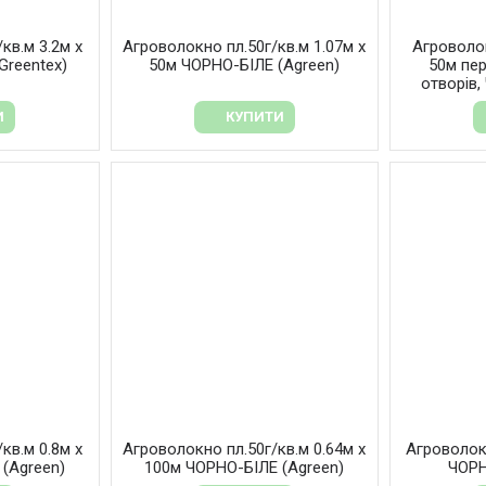
кв.м 3.2м х
Агроволокно пл.50г/кв.м 1.07м х
Агроволок
Greentex)
50м ЧОРНО-БІЛЕ (Agreen)
50м пе
отворів,
И
КУПИТИ
кв.м 0.8м х
Агроволокно пл.50г/кв.м 0.64м х
Агроволокн
(Agreen)
100м ЧОРНО-БІЛЕ (Agreen)
ЧОРН