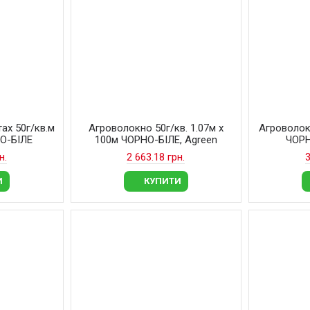
ах 50г/кв.м
Агроволокно 50г/кв. 1.07м х
Агроволокн
НО-БІЛЕ
100м ЧОРНО-БІЛЕ, Agreen
ЧОРН
н.
2 663.18 грн.
3
И
КУПИТИ