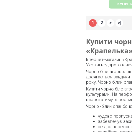
КУПИТ
Купити чорно
«Крапелька
Інтернет-магазин «Кр
Україні недорого в на
Чорно біле агроволокн
досягається завдяки т
року. Чорно білий сп
Купити чорно-біле аг
культурами. На перфо
виростатимуть рослин
Чорно -білий спанбонд
чудово пропуска
забезпечує захис
не дає перегрів