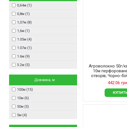
0,64м (1)
0,8м (1)
1,07м (8)
1,6м (1)
1.05м (4)
1.07м (1)
1.6м (9)
3.2м (5)
Агроволокно 50г/кв
10м перфороване
отворів, Чорно-біл
Довжина, м
442.06 грн
100м (15)
КУПИТ
10м (6)
50м (5)
5м (4)