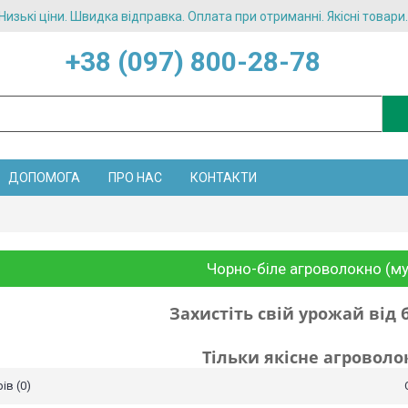
Низькі ціни. Швидка відправка. Оплата при отриманні. Якісні товари.
+38 (097) 800-28-78
ДОПОМОГА
ПРО НАС
КОНТАКТИ
Чорно-біле агроволокно (м
Захистіть свій урожай від б
Тільки якісне агроволок
оварів (0)