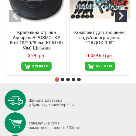
Крапельна стрічка
Комплект для зрошення
Aquaplus В РОЗМОТКУ
саду/виноградника
8mil 10/20/30см (КРАТНО
"САДОК-100"
50м) Щільова
3.99 грн.
1 039.60 грн.
КУПИТИ
КУПИТИ
Швидка доставка
у будь-яку точку України
Мінімальна сума
замовлення всього 300грн