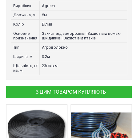
Виробник
Agreen
Довжина, м
5м
Колір
Білий
Основне
Захист від заморозків | Захист від комах-
призначення
шкідників | Захист від птахів
Тип
Агроволокно
Ширина, м
3.2м
Щільність, г/
23г/кв.м
кв. м
З ЦИМ ТОВАРОМ КУПЛЯЮТЬ