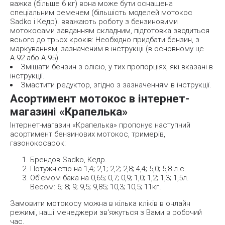
важка (більше 6 кг) вона може бути оснащена
спеціальним ременем (більшість моделей мотокос
Sadko і Кедр). вважають роботу з бензиновими
мотокосами завданням складним, підготовка зводиться
всього до трьох кроків: Необхідно придбати бензин, з
маркуванням, зазначеним в інструкції (в основному це
А-92 або А-95).
Змішати бензин з олією, у тих пропорціях, які вказані в
інструкції.
Змастити редуктор, згідно з зазначенням в інструкції.
Асортимент мотокос в інтернет-
магазині «Крапелька»
Інтернет-магазин «Крапелька» пропонує наступний
асортимент бензинових мотокос, тримерів,
газонокосарок:
Брендов Sadko, Кедр.
Потужністю на 1,4; 2,1; 2,2; 2,8; 4,4; 5,0; 5,8 л.с.
Об'ємом бака на 0,65; 0,7; 0,9; 1,0; 1,2; 1,3; 1,5л.
Весом: 6; 8; 9; 9,5; 9,85; 10,3; 10,5; 11кг.
Замовити мотокосу можна в кілька кліків в онлайн
режимі, наші менеджери зв'яжуться з Вами в робочий
час.