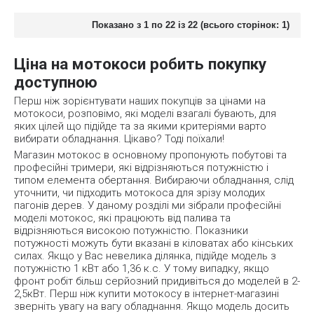
Показано з 1 по 22 із 22 (всього сторінок: 1)
Ціна на мотокоси робить покупку
доступною
Перш ніж зорієнтувати наших покупців за цінами на
мотокоси, розповімо, які моделі взагалі бувають, для
яких цілей що підійде та за якими критеріями варто
вибирати обладнання. Цікаво? Тоді поїхали!
Магазин мотокос в основному пропонують побутові та
професійні тримери, які відрізняються потужністю і
типом елемента обертання. Вибираючи обладнання, слід
уточнити, чи підходить мотокоса для зрізу молодих
пагонів дерев. У даному розділі ми зібрали професійні
моделі мотокос, які працюють від палива та
відрізняються високою потужністю. Показники
потужності можуть бути вказані в кіловатах або кінських
силах. Якщо у Вас невелика ділянка, підійде модель з
потужністю 1 кВт або 1,36 к.с. У тому випадку, якщо
фронт робіт більш серйозний придивіться до моделей в 2-
2,5кВт. Перш ніж купити мотокосу в інтернет-магазині
зверніть увагу на вагу обладнання. Якщо модель досить