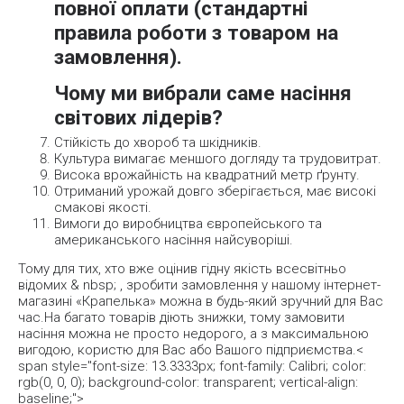
повної оплати (стандартні
правила роботи з товаром на
замовлення).
Чому ми вибрали саме насіння
світових лідерів?
Стійкість до хвороб та шкідників.
Культура вимагає меншого догляду та трудовитрат.
Висока врожайність на квадратний метр ґрунту.
Отриманий урожай довго зберігається, має високі
смакові якості.
Вимоги до виробництва європейського та
американського насіння найсуворіші.
Тому для тих, хто вже оцінив гідну якість всесвітньо
відомих & nbsp; , зробити замовлення у нашому інтернет-
магазині «Крапелька» можна в будь-який зручний для Вас
час.На багато товарів діють знижки, тому замовити
насіння можна не просто недорого, а з максимальною
вигодою, користю для Вас або Вашого підприємства.
<
span style="font-size: 13.3333px; font-family: Calibri; color:
rgb(0, 0, 0); background-color: transparent; vertical-align:
baseline;">