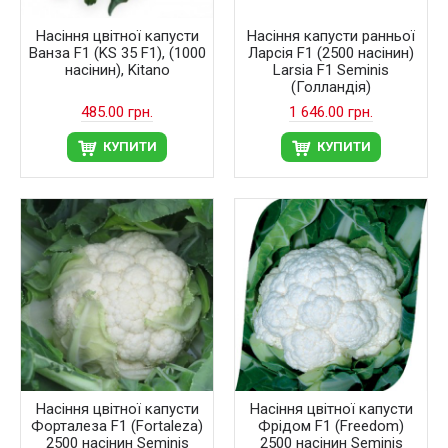
Насіння цвітної капусти
Насіння капусти ранньої
Ванза F1 (KS 35 F1), (1000
Ларсія F1 (2500 насінин)
насінин), Kitano
Larsia F1 Seminis
(Голландія)
485.00 грн.
1 646.00 грн.
КУПИТИ
КУПИТИ
Насіння цвітної капусти
Насіння цвітної капусти
Форталеза F1 (Fortaleza)
Фрідом F1 (Freedom)
2500 насінин Seminis
2500 насінин Seminis