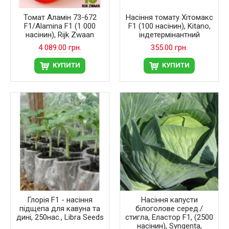
Томат Аламін 73-672
Насіння томату Хітомакс
F1/Alamina F1 (1 000
F1 (100 насінин), Kitano,
насінин), Rijk Zwaan
індетермінантний
4 089.00 грн.
355.00 грн.
КУПИТИ
КУПИТИ
Глорія F1 - насіння
Насіння капусти
підщепа для кавуна та
білоголове серед./
дині, 250нас., Libra Seeds
стигла, Еластор F1, (2500
насінин), Syngenta,