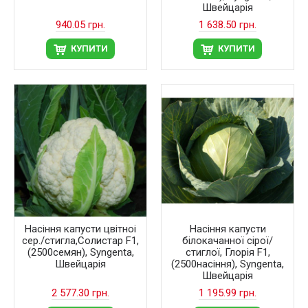
Швейцарія
940.05 грн.
1 638.50 грн.
КУПИТИ
КУПИТИ
Насіння капусти цвітноі
Насіння капусти
сер./стигла,Солистар F1,
білокачанної сірої/
(2500семян), Syngenta,
стиглої, Глорія F1,
Швейцарія
(2500насіння), Syngenta,
Швейцарія
2 577.30 грн.
1 195.99 грн.