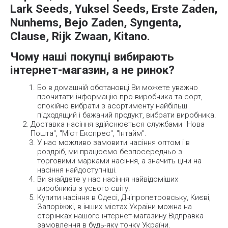
Lark Seeds, Yuksel Seeds, Erste Zaden,
Nunhems, Bejo Zaden, Syngenta,
Clause, Rijk Zwaan, Kitano.
Чому наші покупці вибирають
інтернет-магазин, а не ринок?
Бо в домашній обстановці Ви можете уважно
прочитати інформацію про виробника та сорт,
спокійно вибрати з асортименту найбільш
підходящий і бажаний продукт, вибрати виробника.
Доставка насіння здійснюється службами "Нова
Пошта", "Міст Експрес", "Інтайм".
У нас можливо замовити насіння оптом і в
роздріб, ми працюємо безпосередньо з
торговими марками насіння, а значить ціни на
насіння найдоступніші.
Ви знайдете у нас насіння найвідоміших
виробників з усього світу.
Купити насіння в Одесі, Дніпропетровську, Києві,
Запоріжжі, в інших містах України можна на
сторінках нашого інтернет-магазину.Відправка
замовлення в будь-яку точку України.