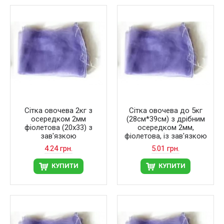
Сітка овочева 2кг з
Сітка овочева до 5кг
осередком 2мм
(28см*39см) з дрібним
фіолетова (20х33) з
осередком 2мм,
зав'язкою
фіолетова, із зав'язкою
4.24 грн.
5.01 грн.
КУПИТИ
КУПИТИ