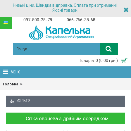
Низькі ціни. Швидка відправка. Оплата при отриманні.
Якісні товари.
097-800-28-78
066-766-38-68
Товарів: 0 (0.00 грн.)
МЕНЮ
Головна
Сітка овочева, Мішки поліпропіленові, Мішки поліетиленов
ФІЛЬТР
Сітка овочева з дрібним осередком