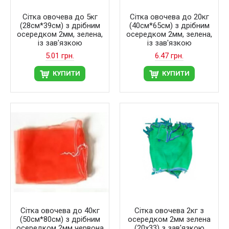
Сітка овочева до 5кг
Сітка овочева до 20кг
(28см*39см) з дрібним
(40см*65см) з дрібним
осередком 2мм, зелена,
осередком 2мм, зелена,
із зав'язкою
із зав'язкою
5.01 грн.
6.47 грн.
КУПИТИ
КУПИТИ
Сітка овочева до 40кг
Сітка овочева 2кг з
(50см*80см) з дрібним
осередком 2мм зелена
осередком 2мм червона
(20х33) з зав'язкою