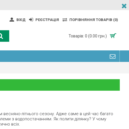
ВХІД
РЕЄСТРАЦІЯ
ПОРІВНЯННЯ ТОВАРІВ (
0
)
Товарів: 0 (0.00 грн.)
м весняно-літнього сезону. Адже саме в цей час багато
облеми з водопостачанням. Як полити ділянку? У чому
ично всіх.