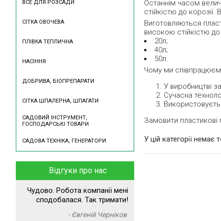
Останнім часом велич
ВСЕ ДЛЯ РОЗСАДИ
стійкістю до корозії.
СІТКА ОВОЧЕВА
Виготовляються пласти
високою стійкістю до
20л;
ПЛІВКА ТЕПЛИЧНА
40л;
50л.
НАСІННЯ
Чому ми співпрацюєм
ДОБРИВА, БІОПРЕПАРАТИ
У виробництві з
Сучасна технол
СІТКА ШПАЛЕРНА, ШПАГАТИ
Використовуєть
САДОВИЙ ІНСТРУМЕНТ,
Замовити пластикові 
ГОСПОДАРСЬКІ ТОВАРИ
У цій категорії немає 
САДОВА ТЕХНІКА, ГЕНЕРАТОРИ
Відгуки про нас
Чудово. Робота компанії мені
сподобалася. Так тримати!
- Євгеній Черніков