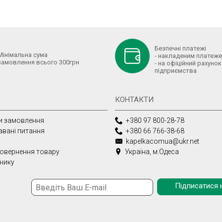
Безпечні платежі
Мінімальна сума
- накладеним платеж
замовлення всього 300грн
- на офіційний рахунок
підприємства
КОНТАКТИ
и замовлення
+380 97 800-28-78
авані питання
+380 66 766-38-68
kapelkacomua@ukr.net
Україна, м.Одеса
повернення товару
внику
Підписатися 