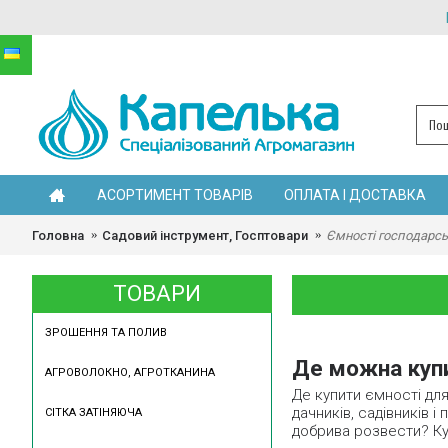
АСОРТИМЕНТ ТОВАРІВ
ОПЛАТА І ДОСТАВКА
Головна
Садовий інструмент, Госптовари
Ємності господарсь
ТОВАРИ
ЗРОШЕННЯ ТА ПОЛИВ
Де можна купи
АГРОВОЛОКНО, АГРОТКАНИНА
Де купити ємності дл
дачників, садівників 
СІТКА ЗАТІНЯЮЧА
добрива розвести? Куд