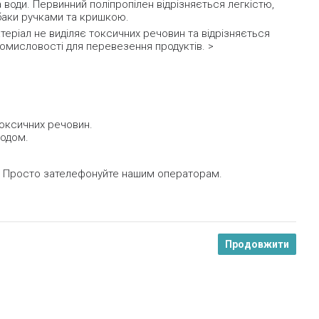
води. Первинний поліпропілен відрізняється легкістю,
 баки ручками та кришкою.
теріал не виділяє токсичних речовин та відрізняється
ромисловості для перевезення продуктів. >
токсичних речовин.
тодом.
б. Просто зателефонуйте нашим операторам.
Продовжити