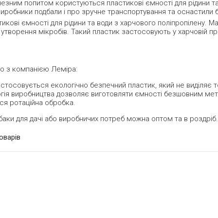
езним попитом користуються пластикові ємності для рідини та 
 Виробники подбали і про зручне транспортування та оснастили
кові ємності для рідини та води з харчового поліпропілену. Ма
 утворення мікробів. Такий пластик застосовують у харчовій п
о з компанією Леміра:
астосовується екологічно безпечний пластик, який не виділяє 
огія виробництва дозволяє виготовляти ємності безшовним ме
ся ротаційна обробка.
баки для дачі або виробничих потреб можна оптом та в роздрі
товарів