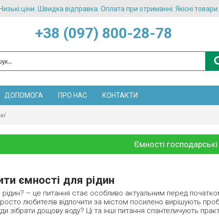
Низькі ціни. Швидка відправка. Оплата при отриманні. Якісні товари.
+38 (097) 800-28-78
ДОПОМОГА
ПРО НАС
КОНТАКТИ
кі
Ємності господарські
ти ємності для рідин
я рідин? – це питання стає особливо актуальним перед початко
і просто любителів відпочити за містом посилено вирішують пр
и зібрати дощову воду? Ці та інші питання спантеличують практ