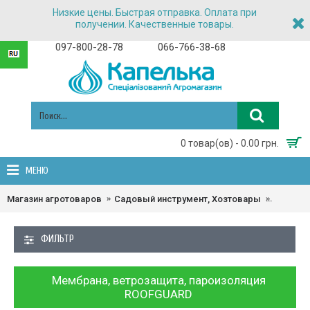
Низкие цены. Быстрая отправка. Оплата при
получении. Качественные товары.
097-800-28-78
066-766-38-68
0 товар(ов) - 0.00 грн.
МЕНЮ
Магазин агротоваров
Садовый инструмент, Хозтовары
Мембран
ФИЛЬТР
Мембрана, ветрозащита, пароизоляция
ROOFGUARD