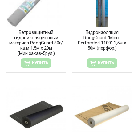
Ветрозащитный
Гидроизоляция
гидроизоляционный
RoogGuard "Micro
материал RoogGuard 80г/
Perforated 1100" 1,5м х
кв.м 1,5м х 20м
50м (перфор.)
(Мин.заказ-5рул.)
КУПИТЬ
КУПИТЬ