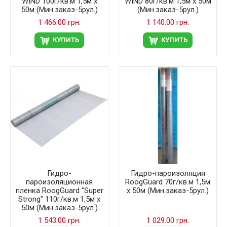
WIND 100г/кв.м 1,5м х
WIND 80г/кв.м 1,5м х 50м
50м (Мин.заказ-5рул.)
(Мин.заказ-5рул.)
1 466.00 грн.
1 140.00 грн.
КУПИТЬ
КУПИТЬ
Гидро-
Гидро-пароизоляция
пароизоляционная
RoogGuard 70г/кв.м 1,5м
пленка RoogGuard "Super
х 50м (Мин.заказ-5рул.)
Strong" 110г/кв.м 1,5м х
50м (Мин.заказ-5рул.)
1 543.00 грн.
1 029.00 грн.