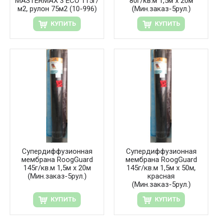
MASTERMAX 3 ECO 115г/
80г/кв.м 1,5м х 20м
м2, рулон 75м2 (10-996)
(Мин.заказ-5рул.)
КУПИТЬ
КУПИТЬ
Супердиффузионная
Супердиффузионная
мембрана RoogGuard
мембрана RoogGuard
145г/кв.м 1,5м х 20м
145г/кв.м 1,5м х 50м,
(Мин.заказ-5рул.)
красная
(Мин.заказ-5рул.)
КУПИТЬ
КУПИТЬ