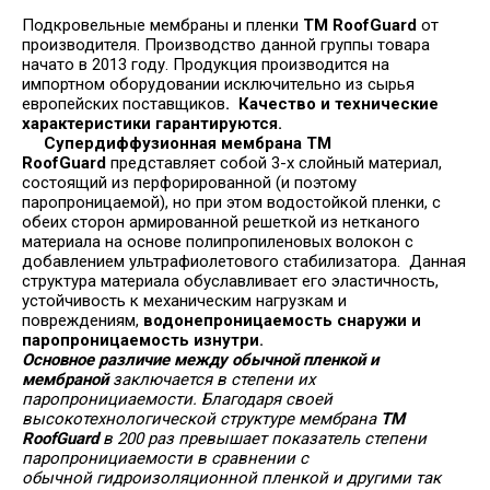
Подкровельные мембраны и пленки
TM RoofGuard
от
производителя. Производство данной группы товара
начато в 2013 году. Продукция производится на
импортном оборудовании исключительно из сырья
европейских поставщиков
. Качество и технические
характеристики гарантируются.
Супердиффузионная мембрана TM
RoofGuard
представляет собой 3-х слойный материал,
состоящий из перфорированной (и поэтому
паропроницаемой), но при этом водостойкой пленки, с
обеих сторон армированной решеткой из нетканого
материала на основе полипропиленовых волокон с
добавлением ультрафиолетового стабилизатора. Данная
структура материала обуславливает его эластичность,
устойчивость к механическим нагрузкам и
повреждениям,
водонепроницаемость снаружи и
паропроницаемость изнутри.
Основное различие между обычной пленкой и
мембраной
заключается в степени их
паропронициаемости. Благодаря своей
высокотехнологической структуре мембрана
TM
RoofGuard
в 200 раз превышает показатель степени
паропронициаемости в сравнении с
обычной гидроизоляционной пленкой и другими так