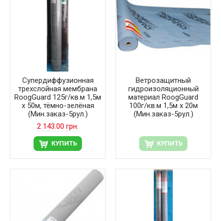
Супердиффузионная
Ветрозащитный
трехслойная мембрана
гидроизоляционный
RoogGuard 125г/кв.м 1,5м
материал RoogGuard
х 50м, тёмно-зелёная
100г/кв.м 1,5м х 20м
(Мин.заказ-5рул.)
(Мин.заказ-5рул.)
2 143.00 грн.
КУПИТЬ
КУПИТЬ